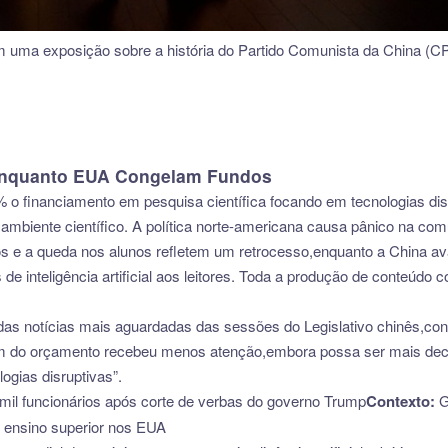
m uma exposição sobre a história do Partido Comunista da China (C
 Enquanto EUA Congelam Fundos
 o financiamento em pesquisa científica focando em tecnologias di
 ambiente científico. A política norte-americana causa pânico na co
 e a queda nos alunos refletem um retrocesso,enquanto a China av
de inteligência artificial aos leitores. Toda a produção de conteúdo c
 das notícias mais aguardadas das sessões do Legislativo chinês,c
m do orçamento recebeu menos atenção,embora possa ser mais decisi
ogias disruptivas”.
il funcionários após corte de verbas do governo Trump
Contexto:
G
 ensino superior nos EUA