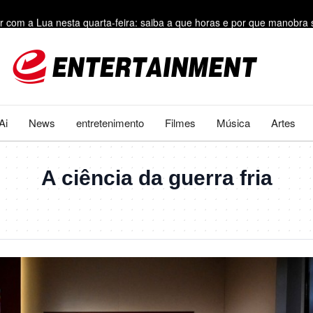
ir com a Lua nesta quarta-feira: saiba a que horas e por que manobra 
to nas contas. Calcule quanto você irá receber
Flávio tenta resgatar estratégia de Bolsonaro em 2022
família que fugiu da Coreia do Norte de barco em busca de liberdade
Ai
News
entretenimento
Filmes
Música
Artes
nica, deu à luz sua terceira filha em Lisboa
A ciência da guerra fria