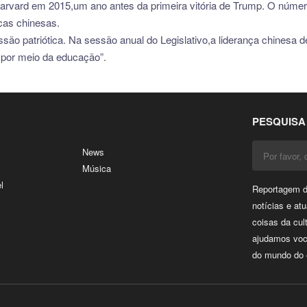
arvard em 2015,um ano antes da primeira vitória de Trump. O númer
cas chinesas.
são patriótica. Na sessão anual do Legislativo,a liderança chinesa d
e por meio da educação”.
PESQUISA
News
Música
l
Reportagem di
notícias e at
coisas da cul
ajudamos voc
do mundo do e