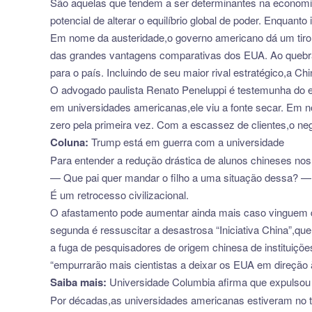
São aquelas que tendem a ser determinantes na economia
potencial de alterar o equilíbrio global de poder. Enquant
Em nome da austeridade,o governo americano dá um tiro 
das grandes vantagens comparativas dos EUA. Ao quebrar
para o país. Incluindo de seu maior rival estratégico,a Chi
O advogado paulista Renato Peneluppi é testemunha do ef
em universidades americanas,ele viu a fonte secar. Em
zero pela primeira vez. Com a escassez de clientes,o neg
Coluna:
Trump está em guerra com a universidade
Para entender a redução drástica de alunos chineses nos
— Que pai quer mandar o filho a uma situação dessa? — 
É um retrocesso civilizacional.
O afastamento pode aumentar ainda mais caso vinguem du
segunda é ressuscitar a desastrosa “Iniciativa China”,
a fuga de pesquisadores de origem chinesa de instituiçõ
“empurrarão mais cientistas a deixar os EUA em direção 
Saiba mais:
Universidade Columbia afirma que expulsou 
Por décadas,as universidades americanas estiveram no topo