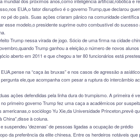
 mundial dos próximos anos,como inteligência artificial,robótica e
o isso,nos EUA,o fator disruptivo é o governo Trump,que declarou guer
no pé do país. Suas ações criaram pânico na comunidade científica 
 esse modelo,o presidente suprime outro combustível do sucesso ame
na.
eito Trump nessa virada de jogo. Sócio de uma firma na cidade chin
 novembro,quando Trump ganhou a eleição,o número de novos alunos
ócio aberto em 2011 e que chegou a ter 80 funcionários está prestes
 EUA,pense na “caça às bruxas” e nos casos de agressão a asiático
pergunta ele,que acompanha com pesar a ruptura do intercâmbio ac
as ações defendidas pela linha dura do trumpismo. A primeira é ve
que no primeiro governo Trump fez uma caça a acadêmicos por suspe
es americanas,o sociólogo Yu Xie,da Universidade Princeton,prevê q
à China”,disse à coluna.
e suspendeu 'dezenas' de pessoas ligadas a ocupação de prédio
 da preferência da elite chinesa. Entre os herdeiros notáveis que p