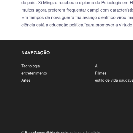
do país. Xi Mingze recebeu o diploma de Psicologia em H
muitos agora preferem frequentar campi com característi
Em tempos de nova guerra fria,avanço científico virou mis
ciência está a educação política,“para promover a virtud
NAVEGAÇÃO
Tecnologia
Ai
entretenimento
Filmes
Artes
estilo de vida saudáve
© Reportagem diária do entretenimento brasileiro