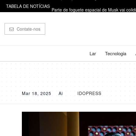
TABELA DE NOTÍCIAS
Parte de foguete espacial de Musk vai colid
Lucro do FGTS: Caixa termina hoje o depósi
Contate-nos
Com aval de Valdemar e novo marqueteiro, 
'Para viver e andar de cabeça erguida': A 
Lar
Tecnologia
Por que a princesa Eugenie, da realeza britâ
Mar 18, 2025
Ai
IDOPRESS