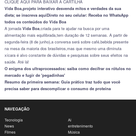
CLIQUE AQUI PARA BAIXAR A CARTILHA
Vida Boa,
projeto interativo desvenda mitos e verdades da sua
dieta; se inscreva aqui
Direto no seu celular:
Receba no WhatsApp
todos os conteúdos do Vida Boa
A jornada
Vida Boa
,criada para te ajudar na busca por uma
alimentação mais equilibrada,tem duração de 12 semanas. A partir de
segunda-feira (8 de junho),a conversa será sobre café,bebida presente
na mesa da maioria dos brasileiros,mas que mesmo uma diminuta
xícara é alvo constante de dúvidas e pesquisas sobre seus efeitos na
saúde. Até lá!
O enigma dos ultraprocessados:
saiba como decifrar os rótulos no
mercado e fugir de 'pegadinhas'
Resumo da primeira semana:
Guia prático traz tudo que você
precisa saber para descomplicar o consumo de proteína
NAVEGAÇÃO
Tecnologia
Ai
News
entretenimento
Filmes
Música