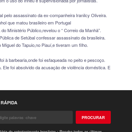
om o uso do Irineu é supervisionada por jornalistas.
l pelo assassinato da ex-companheira Iranilcy Oliveira.
nhol que matou brasileiro em Portugal
 do Ministério Público,revelou o “ Correio da Manhã”.
ública de Setúbal confessar assassinato da brasileira.
iguel do Tapuio,no Piauí,e tiveram um filho.
i à barbearia,onde foi esfaqueada no peito e pescoço.
 Ele foi absolvido da acusação de violência doméstica. E
 RÁPIDA
PROCURAR
ária do entretenimento brasileiro：Receba todas as últimas