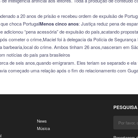
de inteligência artificial aos leitores. Toda a produção de conteúdo c
ndenado a 20 anos de prisão e recebeu ordem de expulsão de Portuga
 que choca Portugal
Menos cinco anos
: Justiça reduz pena de espa
ue adicionou “pena acessória” de expulsão do país,acatando proposta
s cometer o crime,Maciel foi à delegacia da Polícia de Segurança P
 barbearia,local do crime. Ambos tinham 26 anos,nasceram em São M
m notícias do país para brasileiros
a de seis anos,quando emigraram. Eles teriam se separado e ela fo
e havia começado uma relação após o fim do relacionamento com Guga.
PESQUISA
News
Música
l
Reportagem di