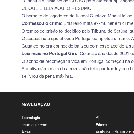
O Irineu é a iniciativa do GLOBO para oferecer aplicações 
CLIQUE E LEIA AQUI O RESUMO
O barbeiro de jogadores de futebol Gustavo Maciel foi co
Confessou o crime
: Brasileiro mata ex-mulher em crime
O tempo de prisão foi decidido pelo Tribunal de Setúbal,q
O assassinato que chocou Portugal completou um ano. Apó
Guga,como era conhecido,batizou com esse apelido a sua
Leia mais no Portugal Giro
: Coluna diária desde 2021 co
O sonho de recomeçar a vida em Portugal começou há cerc
A motivação teria sido a revelação feita por Iranilcy,qu
se livrou da pena máxima.
NAVEGAÇÃO
Tecnologia
Ai
entretenimento
Filmes
Artes
estilo de vida saudáve