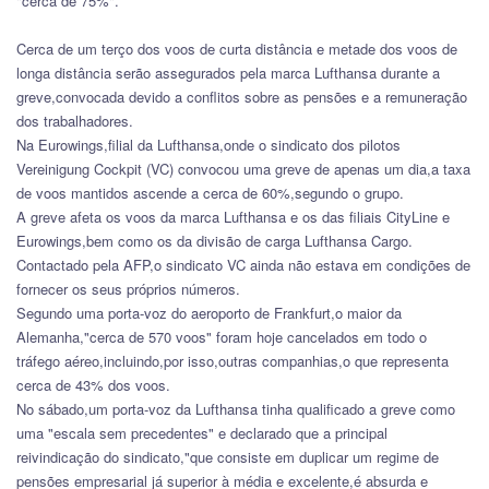
"cerca de 75%".
Cerca de um terço dos voos de curta distância e metade dos voos de
longa distância serão assegurados pela marca Lufthansa durante a
greve,convocada devido a conflitos sobre as pensões e a remuneração
dos trabalhadores.
Na Eurowings,filial da Lufthansa,onde o sindicato dos pilotos
Vereinigung Cockpit (VC) convocou uma greve de apenas um dia,a taxa
de voos mantidos ascende a cerca de 60%,segundo o grupo.
A greve afeta os voos da marca Lufthansa e os das filiais CityLine e
Eurowings,bem como os da divisão de carga Lufthansa Cargo.
Contactado pela AFP,o sindicato VC ainda não estava em condições de
fornecer os seus próprios números.
Segundo uma porta-voz do aeroporto de Frankfurt,o maior da
Alemanha,"cerca de 570 voos" foram hoje cancelados em todo o
tráfego aéreo,incluindo,por isso,outras companhias,o que representa
cerca de 43% dos voos.
No sábado,um porta-voz da Lufthansa tinha qualificado a greve como
uma "escala sem precedentes" e declarado que a principal
reivindicação do sindicato,"que consiste em duplicar um regime de
pensões empresarial já superior à média e excelente,é absurda e