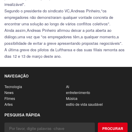
irrealizável".
Segundo o presidente do sindicato VC,Andreas Pinheiro,"os
empregadores não demonstraram qualquer vontade concreta de
encontrar uma solução ao longo de vários conflitos coletivos".
Ainda assim,Andreas Pinheiro afirmou deixar a porta aberta ao
diálogo,uma vez que "os empregadores têm,a qualquer momento,a
possibilidade de evitar a greve apresentando propostas negociáveis".
A última greve dos pilotos da Lufthansa e das suas filiais remonta aos
dias 12 e 13 de março deste ano.
NAVEGAÇÃO
Tecnologia
Ai
News
entretenimento
Filmes
Música
Artes
estilo de vida saudável
PESQUISA RÁPIDA
PROCURAR