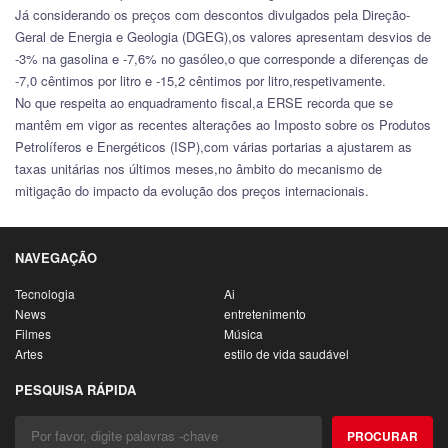
Já considerando os preços com descontos divulgados pela Direção-
Geral de Energia e Geologia (DGEG),os valores apresentam desvios de
-3% na gasolina e -7,6% no gasóleo,o que corresponde a diferenças de
-7,0 cêntimos por litro e -15,2 cêntimos por litro,respetivamente.
No que respeita ao enquadramento fiscal,a ERSE recorda que se
mantêm em vigor as recentes alterações ao Imposto sobre os Produtos
Petrolíferos e Energéticos (ISP),com várias portarias a ajustarem as
taxas unitárias nos últimos meses,no âmbito do mecanismo de
mitigação do impacto da evolução dos preços internacionais.
NAVEGAÇÃO
Tecnologia
Ai
News
entretenimento
Filmes
Música
Artes
estilo de vida saudável
PESQUISA RÁPIDA
PROCURAR