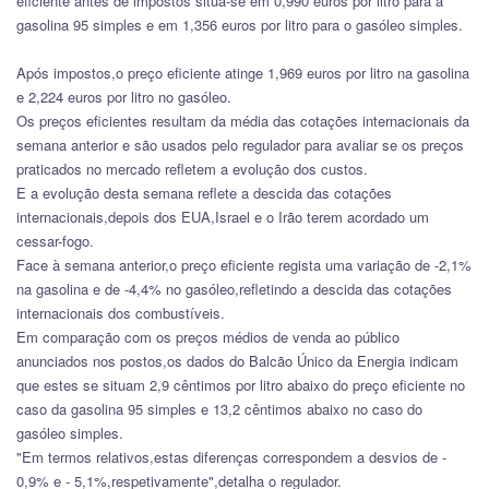
eficiente antes de impostos situa-se em 0,990 euros por litro para a
gasolina 95 simples e em 1,356 euros por litro para o gasóleo simples.
Após impostos,o preço eficiente atinge 1,969 euros por litro na gasolina
e 2,224 euros por litro no gasóleo.
Os preços eficientes resultam da média das cotações internacionais da
semana anterior e são usados pelo regulador para avaliar se os preços
praticados no mercado refletem a evolução dos custos.
E a evolução desta semana reflete a descida das cotações
internacionais,depois dos EUA,Israel e o Irão terem acordado um
cessar-fogo.
Face à semana anterior,o preço eficiente regista uma variação de -2,1%
na gasolina e de -4,4% no gasóleo,refletindo a descida das cotações
internacionais dos combustíveis.
Em comparação com os preços médios de venda ao público
anunciados nos postos,os dados do Balcão Único da Energia indicam
que estes se situam 2,9 cêntimos por litro abaixo do preço eficiente no
caso da gasolina 95 simples e 13,2 cêntimos abaixo no caso do
gasóleo simples.
"Em termos relativos,estas diferenças correspondem a desvios de -
0,9% e - 5,1%,respetivamente",detalha o regulador.