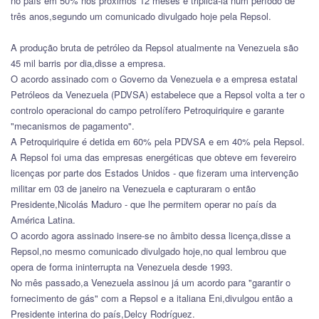
no país em 50% nos próximos 12 meses e triplicá-la num período de
três anos,segundo um comunicado divulgado hoje pela Repsol.
A produção bruta de petróleo da Repsol atualmente na Venezuela são
45 mil barris por dia,disse a empresa.
O acordo assinado com o Governo da Venezuela e a empresa estatal
Petróleos da Venezuela (PDVSA) estabelece que a Repsol volta a ter o
controlo operacional do campo petrolífero Petroquiriquire e garante
"mecanismos de pagamento".
A Petroquiriquire é detida em 60% pela PDVSA e em 40% pela Repsol.
A Repsol foi uma das empresas energéticas que obteve em fevereiro
licenças por parte dos Estados Unidos - que fizeram uma intervenção
militar em 03 de janeiro na Venezuela e capturaram o então
Presidente,Nicolás Maduro - que lhe permitem operar no país da
América Latina.
O acordo agora assinado insere-se no âmbito dessa licença,disse a
Repsol,no mesmo comunicado divulgado hoje,no qual lembrou que
opera de forma ininterrupta na Venezuela desde 1993.
No mês passado,a Venezuela assinou já um acordo para "garantir o
fornecimento de gás" com a Repsol e a italiana Eni,divulgou então a
Presidente interina do país,Delcy Rodríguez.