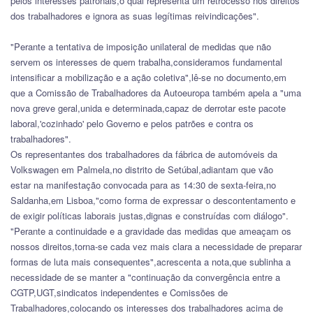
pelos interesses patronais,o qual representa um retrocesso nos direitos
dos trabalhadores e ignora as suas legítimas reivindicações".
"Perante a tentativa de imposição unilateral de medidas que não
servem os interesses de quem trabalha,consideramos fundamental
intensificar a mobilização e a ação coletiva",lê-se no documento,em
que a Comissão de Trabalhadores da Autoeuropa também apela a "uma
nova greve geral,unida e determinada,capaz de derrotar este pacote
laboral,'cozinhado' pelo Governo e pelos patrões e contra os
trabalhadores".
Os representantes dos trabalhadores da fábrica de automóveis da
Volkswagen em Palmela,no distrito de Setúbal,adiantam que vão
estar na manifestação convocada para as 14:30 de sexta-feira,no
Saldanha,em Lisboa,"como forma de expressar o descontentamento e
de exigir políticas laborais justas,dignas e construídas com diálogo".
"Perante a continuidade e a gravidade das medidas que ameaçam os
nossos direitos,torna-se cada vez mais clara a necessidade de preparar
formas de luta mais consequentes",acrescenta a nota,que sublinha a
necessidade de se manter a "continuação da convergência entre a
CGTP,UGT,sindicatos independentes e Comissões de
Trabalhadores,colocando os interesses dos trabalhadores acima de