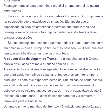
Publicidade
Passagem crucial para o comércio mundial é tema central na guerra
entre países
Embora os riscos econômicos sejam elevados para o Irã,Trump parece
ter superestimado a gravidade da situação. Ele aposta que a
capacidade do país de armazenar o petróleo que produz,mas não
consegue exportar,se esgotará rapidamente,forçando Teerã a fazer
grandes concessões.
— Se não conseguirem escoar o petróleo,toda a infraestrutura vai entrar
em colapso — disse Trump no fim do mês passado. — Dizem que eles
têm apenas três dias antes que isso aconteça.
A poucos dias da viagem de Trump:
Irã envia chanceler à China e
amplia articulação em meio à tensão com os EUA
A avaliação foi considerada exagerada. Alguns especialistas acreditam
que o Irã ainda tem várias semanas antes de precisar interromper a
produção. O país,que exportava cerca de 1,81 milhão de barris por dia
em abril,pode reduzir a produção enquanto continua armazenando
petróleo em petroleiros antigos ou vazios — com capacidade de até 2
milhões de barris cada — além de escoar parte por via terrestre e
ferroviária para o Paquistão.
Durante o primeiro mandato de Trump,o Irã reduziu sua produção para