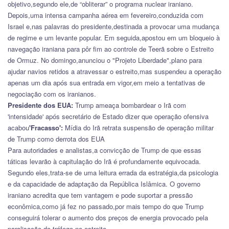
objetivo,segundo ele,de “obliterar” o programa nuclear iraniano.
Depois,uma intensa campanha aérea em fevereiro,conduzida com
Israel e,nas palavras do presidente,destinada a provocar uma mudança
de regime e um levante popular. Em seguida,apostou em um bloqueio à
navegação iraniana para pôr fim ao controle de Teerã sobre o Estreito
de Ormuz. No domingo,anunciou o "Projeto Liberdade",plano para
ajudar navios retidos a atravessar o estreito,mas suspendeu a operação
apenas um dia após sua entrada em vigor,em meio a tentativas de
negociação com os iranianos.
Presidente dos EUA:
Trump ameaça bombardear o Irã com
'intensidade' após secretário de Estado dizer que operação ofensiva
acabou
'Fracasso':
Mídia do Irã retrata suspensão de operação militar
de Trump como derrota dos EUA
Para autoridades e analistas,a convicção de Trump de que essas
táticas levarão à capitulação do Irã é profundamente equivocada.
Segundo eles,trata-se de uma leitura errada da estratégia,da psicologia
e da capacidade de adaptação da República Islâmica. O governo
iraniano acredita que tem vantagem e pode suportar a pressão
econômica,como já fez no passado,por mais tempo do que Trump
conseguirá tolerar o aumento dos preços de energia provocado pela
paralisação do tráfego no estreito.