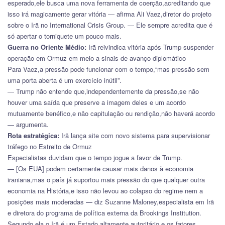
esperado,ele busca uma nova ferramenta de coerção,acreditando que
isso irá magicamente gerar vitória — afirma Ali Vaez,diretor do projeto
sobre o Irã no International Crisis Group. — Ele sempre acredita que é
só apertar o torniquete um pouco mais.
Guerra no Oriente Médio:
Irã reivindica vitória após Trump suspender
operação em Ormuz em meio a sinais de avanço diplomático
Para Vaez,a pressão pode funcionar com o tempo,“mas pressão sem
uma porta aberta é um exercício inútil”.
— Trump não entende que,independentemente da pressão,se não
houver uma saída que preserve a imagem deles e um acordo
mutuamente benéfico,e não capitulação ou rendição,não haverá acordo
— argumenta.
Rota estratégica:
Irã lança site com novo sistema para supervisionar
tráfego no Estreito de Ormuz
Especialistas duvidam que o tempo jogue a favor de Trump.
— [Os EUA] podem certamente causar mais danos à economia
iraniana,mas o país já suportou mais pressão do que qualquer outra
economia na História,e isso não levou ao colapso do regime nem a
posições mais moderadas — diz Suzanne Maloney,especialista em Irã
e diretora do programa de política externa da Brookings Institution.
Segundo ela,o Irã é um Estado altamente autoritário e os fatores