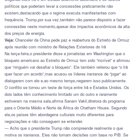
políticos que poderiam levar a concessões praticamente não
existem,destacando que o regime executa manifestantes com
frequência. Trump,por sua vez,também não parece disposto a fazer
concessões neste momento,apesar dos impactos econômicos da alta
dos preços de energia.
Veja:
Chanceler da China pede paz e reabertura do Estreito de Ormuz
após reunião com ministro de Relações Exteriores do Irã
Na terça-feira,o presidente disse a jornalistas em Washington que o
bloqueio americano ao Estreito de Ormuz tem sido “incrível” e afirmou
que “ninguém vai desafiar o bloqueio”. Ele também reiterou que “o Irã
quer fazer um acordo”,mas acusou os líderes iranianos de “jogar” ao
dialogarem com ele e,ao mesmo tempo,negarem isso publicamente.
O conflito se tornou um teste de força entre Irã e Estados Unidos. Os
dois lados têm conhecimento limitado um do outro e raramente
estiveram na mesma sala,afirma Sanam Vakil,diretora do programa
para o Oriente Médio e Norte da África do Chatham House. Segundo
ela,os países têm abordagens culturais muito diferentes para
negociações e não conseguem se entender.
— Acho que o presidente Trump não compreende realmente o que
motiva os iranianos. Eles não tomam decisões com base no PIB. Se