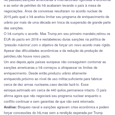
e ao setor de petróleo do Irã acabaram levando o país à mesa de
negociações. Anos de conversas resultaram no acordo nuclear de
2015,pelo qual o Irã aceitou limitar seu programa de enriquecimento de
urânio por mais de uma década em troca da suspensão de grande parte
das sanções.
O Irã cumpriu o acordo. Mas Trump,em seu primeiro mandato,retirou os
EUA do pacto em 2018 e restabeleceu duras sanções na política de
“pressão máxima”,com o objetivo de forçar um novo acordo mais rígido.
Apesar das dificuldades econômicas e da redução da produção de
petróleo,não houve novo pacto.
Um ano depois,após países europeus não conseguirem contornar as
sanções americanas,o Irã começou a ultrapassar os limites de
enriquecimento. Desde então,produziu urânio altamente
enriquecido,próximo ao nível de uso militar,suficiente para fabricar
cerca de dez armas nucleares,caso decida fazê-lo. Esse
estoque,estimado em cerca de 440 quilos,permanece intacto. O país
afirma agora que não negociará seu programa nuclear enquanto o
conflito continuar e sem garantias de que não será retomado.
Análise:
Bloqueio naval e sanções agravam crise econômica e podem
forçar concessões do Irã,mas sem a rendição esperada por Trump