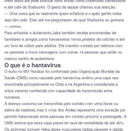
Além disso,ele pode solicitar itens extras como cobertores,travesseiros
e até café da Starbucks. O gesto da equipe chamou sua atenção.
— Uma coisa que eu realmente quero enfatizar é o quão gentis todos
aqui têm sido. Eles até me perguntaram de qual Starbucks eu gostaria
— contou.
Para enfrentar o isolamento,Jake também recebe encomendas de
familiares e amigos,como travesseiros novos,protetor de colchão e até
um livro de colorir para adultos. Ele mantém contato por telefone com
os parentes e troca mensagens com outras 14 pessoas que estão no
mesmo centro de quarentena.
O que é o hantavírus
O surto no MV Hondius foi confirmado pela Organização Mundial da
Saúde (OMS) como causado pelo hantavírus andino,uma cepa rara
encontrada principalmente no Chile e na Argentina e considerada a
única variante conhecida com capacidade de transmissão entre
humanos.
A doença costuma ser transmitida pelo contato com urina,fezes ou
saliva de roedores,mas o vírus dos Andes representa uma exceção por
permitir transmissão entre pessoas em contato próximo e prolongado. A
OMS estima que essa cepa possa ter taxa de mortalidade de até 40%.
Os sintomas incluem febre,dores musculares,fadiga,náuseas e rápida