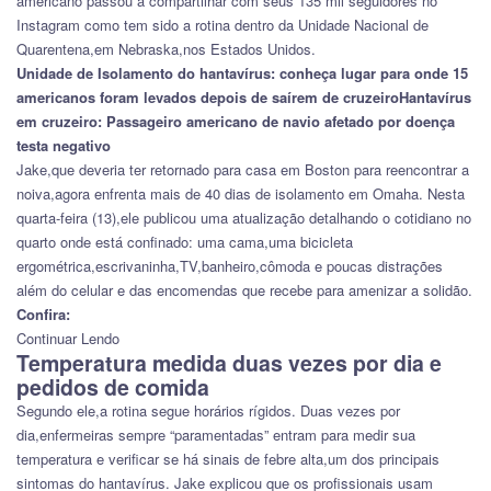
americano passou a compartilhar com seus 135 mil seguidores no
Instagram como tem sido a rotina dentro da Unidade Nacional de
Quarentena,em Nebraska,nos Estados Unidos.
Unidade de Isolamento do hantavírus:
conheça lugar para onde 15
americanos foram levados depois de saírem de cruzeiro
Hantavírus
em cruzeiro:
Passageiro americano de navio afetado por doença
testa negativo
Jake,que deveria ter retornado para casa em Boston para reencontrar a
noiva,agora enfrenta mais de 40 dias de isolamento em Omaha. Nesta
quarta-feira (13),ele publicou uma atualização detalhando o cotidiano no
quarto onde está confinado: uma cama,uma bicicleta
ergométrica,escrivaninha,TV,banheiro,cômoda e poucas distrações
além do celular e das encomendas que recebe para amenizar a solidão.
Confira:
Continuar Lendo
Temperatura medida duas vezes por dia e
pedidos de comida
Segundo ele,a rotina segue horários rígidos. Duas vezes por
dia,enfermeiras sempre “paramentadas” entram para medir sua
temperatura e verificar se há sinais de febre alta,um dos principais
sintomas do hantavírus. Jake explicou que os profissionais usam