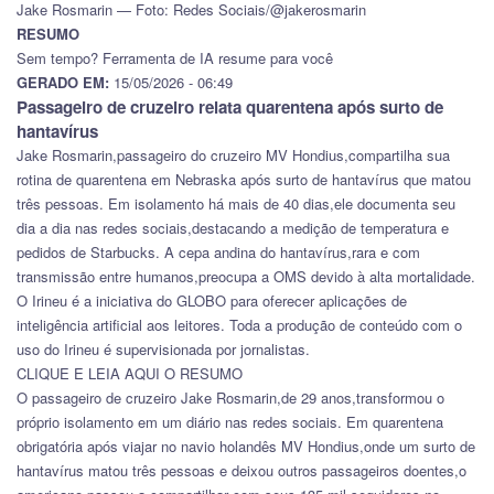
Jake Rosmarin — Foto: Redes Sociais/@jakerosmarin
RESUMO
Sem tempo? Ferramenta de IA resume para você
GERADO EM:
15/05/2026 - 06:49
Passageiro de cruzeiro relata quarentena após surto de
hantavírus
Jake Rosmarin,passageiro do cruzeiro MV Hondius,compartilha sua
rotina de quarentena em Nebraska após surto de hantavírus que matou
três pessoas. Em isolamento há mais de 40 dias,ele documenta seu
dia a dia nas redes sociais,destacando a medição de temperatura e
pedidos de Starbucks. A cepa andina do hantavírus,rara e com
transmissão entre humanos,preocupa a OMS devido à alta mortalidade.
O Irineu é a iniciativa do GLOBO para oferecer aplicações de
inteligência artificial aos leitores. Toda a produção de conteúdo com o
uso do Irineu é supervisionada por jornalistas.
CLIQUE E LEIA AQUI O RESUMO
O passageiro de cruzeiro Jake Rosmarin,de 29 anos,transformou o
próprio isolamento em um diário nas redes sociais. Em quarentena
obrigatória após viajar no navio holandês MV Hondius,onde um surto de
hantavírus matou três pessoas e deixou outros passageiros doentes,o