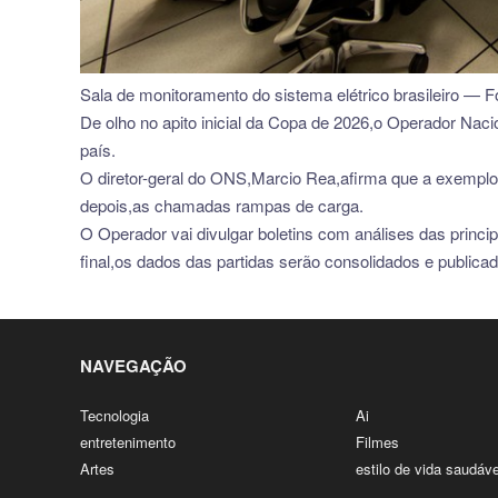
Sala de monitoramento do sistema elétrico brasileiro — F
De olho no apito inicial da Copa de 2026,o Operador Nac
país.
O diretor-geral do ONS,Marcio Rea,afirma que a exemplo 
depois,as chamadas rampas de carga.
O Operador vai divulgar boletins com análises das principai
final,os dados das partidas serão consolidados e publicad
NAVEGAÇÃO
Tecnologia
Ai
entretenimento
Filmes
Artes
estilo de vida saudáve