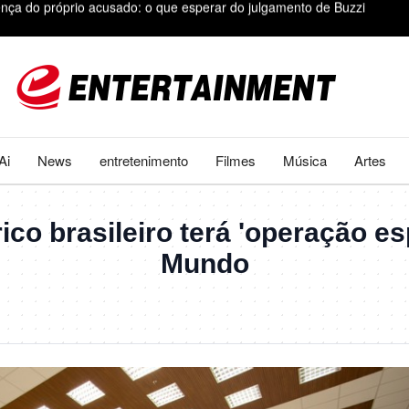
 17%, mesmo com previsão de calor antecipado
nica, deu à luz sua terceira filha em Lisboa
ir com a Lua nesta quarta-feira: saiba a que horas e por que manobra 
to nas contas. Calcule quanto você irá receber
Ai
News
entretenimento
Filmes
Música
Artes
nça do próprio acusado: o que esperar do julgamento de Buzzi
ico brasileiro terá 'operação e
Mundo