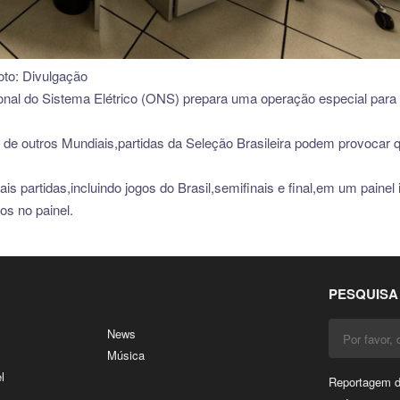
oto: Divulgação
ional do Sistema Elétrico (ONS) prepara uma operação especial para
de outros Mundiais,partidas da Seleção Brasileira podem provocar q
s partidas,incluindo jogos do Brasil,semifinais e final,em um painel i
os no painel.
PESQUISA
News
Música
l
Reportagem di