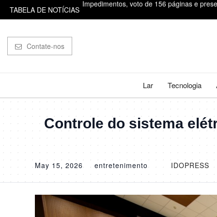
TABELA DE NOTÍCIAS
El Niño: preço de ar-condicionado cai até
Por que a princesa Eugenie, da realeza britâ
Contate-nos
Parte de foguete espacial de Musk vai colid
Lucro do FGTS: Caixa termina hoje o depósi
Lar
Tecnologia
Impedimentos, voto de 156 páginas e prese
Controle do sistema elétr
May 15, 2026
entretenimento
IDOPRESS