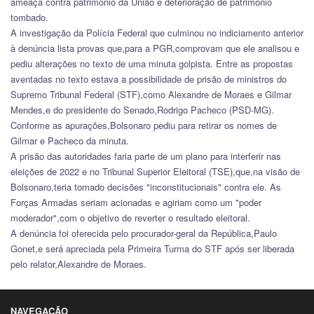
ameaça contra patrimônio da União e deterioração de patrimônio
tombado.
A investigação da Polícia Federal que culminou no indiciamento anterior
à denúncia lista provas que,para a PGR,comprovam que ele analisou e
pediu alterações no texto de uma minuta golpista. Entre as propostas
aventadas no texto estava a possibilidade de prisão de ministros do
Supremo Tribunal Federal (STF),como Alexandre de Moraes e Gilmar
Mendes,e do presidente do Senado,Rodrigo Pacheco (PSD-MG).
Conforme as apurações,Bolsonaro pediu para retirar os nomes de
Gilmar e Pacheco da minuta.
A prisão das autoridades faria parte de um plano para interferir nas
eleições de 2022 e no Tribunal Superior Eleitoral (TSE),que,na visão de
Bolsonaro,teria tomado decisões "inconstitucionais" contra ele. As
Forças Armadas seriam acionadas e agiriam como um "poder
moderador",com o objetivo de reverter o resultado eleitoral.
A denúncia foi oferecida pelo procurador-geral da República,Paulo
Gonet,e será apreciada pela Primeira Turma do STF após ser liberada
pelo relator,Alexandre de Moraes.
NAVEGAÇÃO