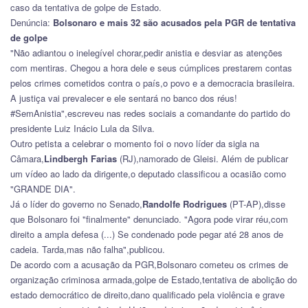
caso da tentativa de golpe de Estado.
Denúncia:
Bolsonaro e mais 32 são acusados pela PGR de tentativa
de golpe
"Não adiantou o inelegível chorar,pedir anistia e desviar as atenções
com mentiras. Chegou a hora dele e seus cúmplices prestarem contas
pelos crimes cometidos contra o país,o povo e a democracia brasileira.
A justiça vai prevalecer e ele sentará no banco dos réus!
#SemAnistia",escreveu nas redes sociais a comandante do partido do
presidente Luiz Inácio Lula da Silva.
Outro petista a celebrar o momento foi o novo líder da sigla na
Câmara,
Lindbergh Farias
(RJ),namorado de Gleisi. Além de publicar
um vídeo ao lado da dirigente,o deputado classificou a ocasião como
"GRANDE DIA".
Já o líder do governo no Senado,
Randolfe Rodrigues
(PT-AP),disse
que Bolsonaro foi "finalmente" denunciado. "Agora pode virar réu,com
direito a ampla defesa (...) Se condenado pode pegar até 28 anos de
cadeia. Tarda,mas não falha",publicou.
De acordo com a acusação da PGR,Bolsonaro cometeu os crimes de
organização criminosa armada,golpe de Estado,tentativa de abolição do
estado democrático de direito,dano qualificado pela violência e grave