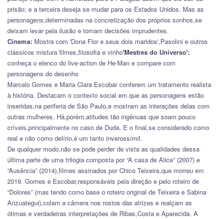
prisão; e a terceira deseja se mudar para os Estados Unidos. Mas as
personagens,determinadas na concretização dos próprios sonhos,se
deixam levar pela ilusão e tomam decisões imprudentes.
Cinema:
Mostra com 'Dona Flor e seus dois maridos',Pasolini e outros
clássicos mistura filmes,filosofia e vinho
'Mestres do Universo':
conheça o elenco do live-action de He-Man e compare com
personagens do desenho
Marcelo Gomes e Maria Clara Escobar conferem um tratamento realista
à história. Destacam o contexto social em que as personagens estão
inseridas,na periferia de São Paulo,e mostram as interações delas com
outras mulheres. Há,porém,atitudes tão ingênuas que soam pouco
críveis,principalmente no caso de Duda. E o final,se considerado como
real e não como delírio,é um tanto inverossímil.
De qualquer modo,não se pode perder de vista as qualidades dessa
última parte de uma trilogia composta por “A casa de Alice” (2007) e
“Ausência” (2014),filmes assinados por Chico Teixeira,que morreu em
2019. Gomes e Escobar,responsáveis pela direção e pelo roteiro de
“Dolores” (mas tendo como base o roteiro original de Teixeira e Sabina
Anzuategui),colam a câmera nos rostos das atrizes e realçam as
ótimas e verdadeiras interpretações de Ribas,Costa e Aparecida. A