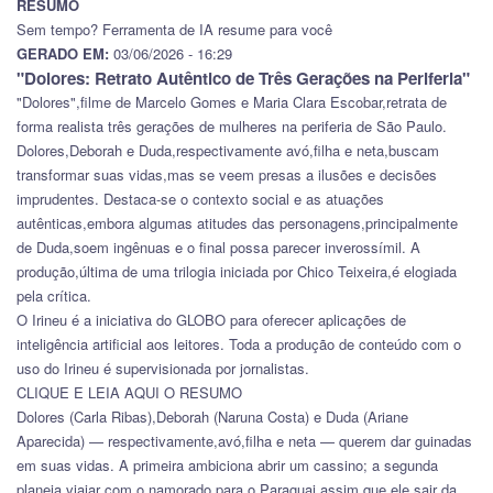
RESUMO
Sem tempo? Ferramenta de IA resume para você
GERADO EM:
03/06/2026 - 16:29
"Dolores: Retrato Autêntico de Três Gerações na Periferia"
"Dolores",filme de Marcelo Gomes e Maria Clara Escobar,retrata de
forma realista três gerações de mulheres na periferia de São Paulo.
Dolores,Deborah e Duda,respectivamente avó,filha e neta,buscam
transformar suas vidas,mas se veem presas a ilusões e decisões
imprudentes. Destaca-se o contexto social e as atuações
autênticas,embora algumas atitudes das personagens,principalmente
de Duda,soem ingênuas e o final possa parecer inverossímil. A
produção,última de uma trilogia iniciada por Chico Teixeira,é elogiada
pela crítica.
O Irineu é a iniciativa do GLOBO para oferecer aplicações de
inteligência artificial aos leitores. Toda a produção de conteúdo com o
uso do Irineu é supervisionada por jornalistas.
CLIQUE E LEIA AQUI O RESUMO
Dolores (Carla Ribas),Deborah (Naruna Costa) e Duda (Ariane
Aparecida) — respectivamente,avó,filha e neta — querem dar guinadas
em suas vidas. A primeira ambiciona abrir um cassino; a segunda
planeja viajar com o namorado para o Paraguai assim que ele sair da